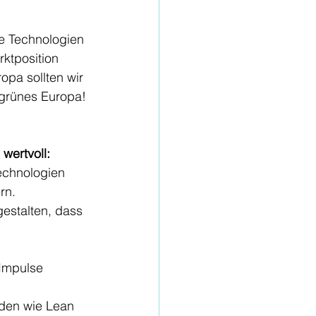
e Technologien 
ktposition 
pa sollten wir 
 grünes Europa!
wertvoll:
echnologien 
rn.
estalten, dass 
Impulse 
den wie Lean 