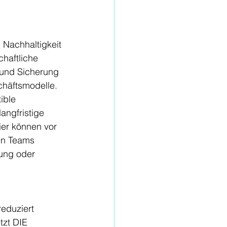
Nachhaltigkeit 
chaftliche 
z und Sicherung 
chäftsmodelle. 
ible 
angfristige 
ier können vor 
en Teams 
ung oder 
eduziert 
tzt DIE 