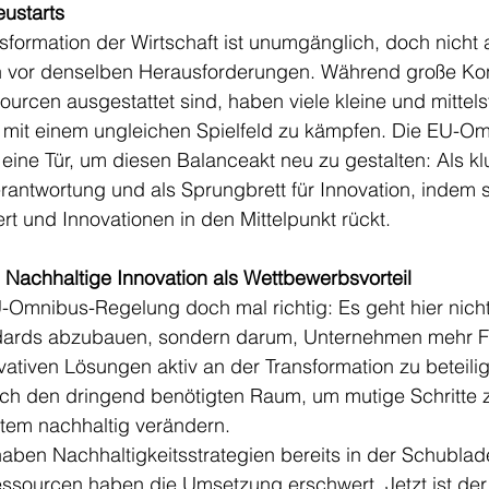
ustarts
sformation der Wirtschaft ist unumgänglich, doch nicht a
 vor denselben Herausforderungen. Während große Kon
rcen ausgestattet sind, haben viele kleine und mittel
mit einem ungleichen Spielfeld zu kämpfen. Die EU-O
eine Tür, um diesen Balanceakt neu zu gestalten: Als kl
antwortung und als Sprungbrett für Innovation, indem s
rt und Innovationen in den Mittelpunkt rückt.
: Nachhaltige Innovation als Wettbewerbsvorteil
U-Omnibus-Regelung doch mal richtig: Es geht hier nich
dards abzubauen, sondern darum, Unternehmen mehr Flex
vativen Lösungen aktiv an der Transformation zu beteili
lich den dringend benötigten Raum, um mutige Schritte 
stem nachhaltig verändern.
aben Nachhaltigkeitsstrategien bereits in der Schublad
essourcen haben die Umsetzung erschwert. Jetzt ist de