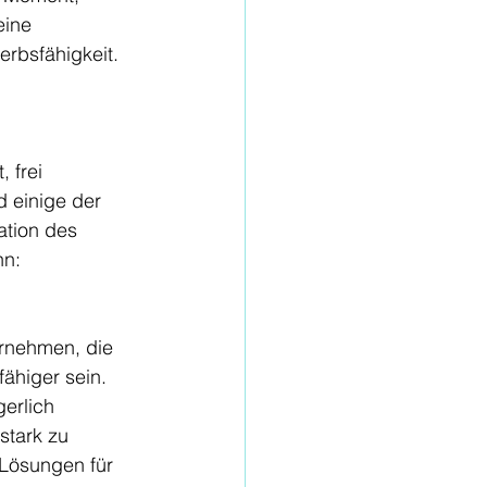
eine 
erbsfähigkeit. 
 frei 
 einige der 
tion des 
nn:
rnehmen, die 
fähiger sein. 
erlich 
stark zu 
 Lösungen für 