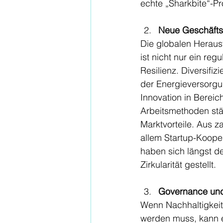
echte „Sharkbite“-P
Neue Geschäftsm
Die globalen Heraus
ist nicht nur ein reg
Resilienz. Diversifi
der Energieversorgun
Innovation in Bereich
Arbeitsmethoden stär
Marktvorteile. Aus z
allem Startup-Koope
haben sich längst d
Zirkularität gestellt.
Governance und
Wenn Nachhaltigkeit 
werden muss, kann e