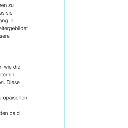
men zu 
s sie 
ang in 
tergebildet 
sere 
n wie die 
iterhin 
n. Diese 
europäischen 
den bald 