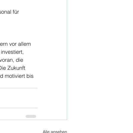
onal für 
rn vor allem 
nvestiert, 
voran, die 
Die Zukunft 
 motiviert bis 
Alle ansehen