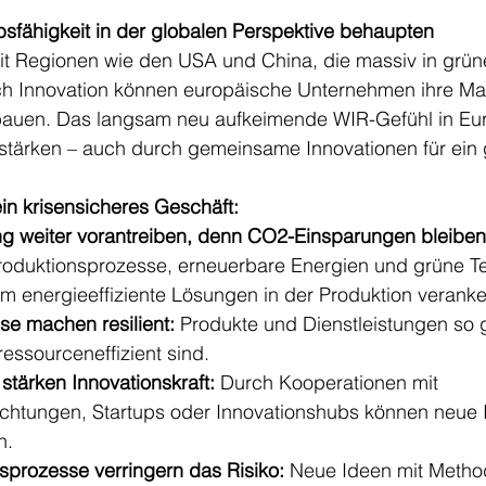
bsfähigkeit in der globalen Perspektive behaupten
mit Regionen wie den USA und China, die massiv in grün
rch Innovation können europäische Unternehmen ihre Mar
uen. Das langsam neu aufkeimende WIR-Gefühl in Euro
 stärken – auch durch gemeinsame Innovationen für ein
in krisensicheres Geschäft:
g weiter vorantreiben, denn CO2-Einsparungen bleiben 
roduktionsprozesse, erneuerbare Energien und grüne T
m energieeffiziente Lösungen in der Produktion veranke
se machen resilient:
 Produkte und Dienstleistungen so g
 ressourceneffizient sind.
stärken Innovationskraft:
 Durch Kooperationen mit 
chtungen, Startups oder Innovationshubs können neue 
n.
nsprozesse verringern das Risiko:
 Neue Ideen mit Metho