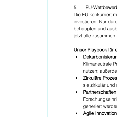
5.      EU-Wettbewer
Die EU konkurriert 
investieren. Nur du
behaupten und ausba
jetzt alle zusammen
Unser Playbook für e
Dekarbonisierun
Klimaneutrale P
nutzen; außerde
Zirkuläre Prozes
sie zirkulär und
Partnerschaften 
Forschungseinri
generiert werde
Agile Innovatio