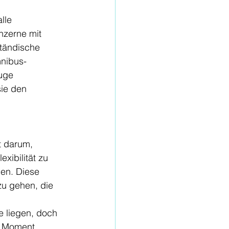
lle 
zerne mit 
ständische 
mnibus-
uge 
ie den 
t darum, 
ibilität zu 
gen. Diese 
zu gehen, die 
e liegen, doch 
r Moment, 