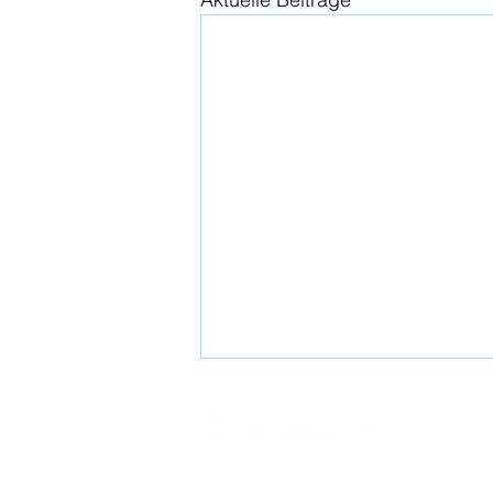
Innovate what matters
- Sharkbite Innova