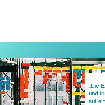
„Die E
und I
auf ei