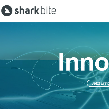
Inno
Jetzt Ers