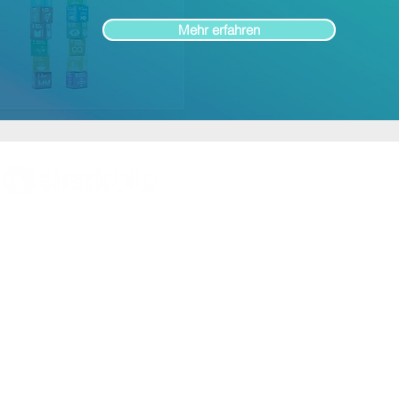
Mehr erfahren
Innovate what matters
- Sharkbite Innovation ist eine
Nachhaltigkeits- und Innovationsberatung mit Sitz in
München. Wir fördern den Wandel von innen heraus,
indem wir Organisationen mit den richtigen Strategien
und Methoden für Innovation und
Nachhaltigkeit
ausstatten und sie bei ihrer
Transformation anhand wirtschaftlicher, sozialer und
ökologischer Ziele unterstützen.