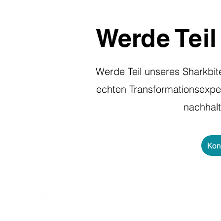
Werde Tei
Werde Teil unseres Sharkbit
echten Transformationsexper
nachhalt
Kon
Innovate what matters
- Sharkbite Innovation ist eine