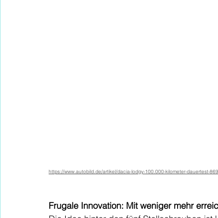
https://www.autobild.de/artikel/dacia-lodgy-100.000-kilometer-dauertest-86
Frugale Innovation: Mit weniger mehr errei