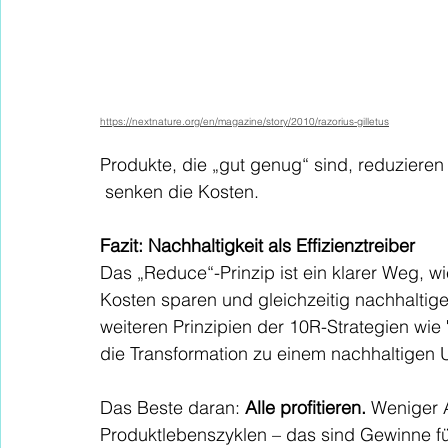
https://nextnature.org/en/magazine/story/2010/razorius-gilletus
Produkte, die „gut genug“ sind, reduziere
 senken die Kosten.
Fazit: Nachhaltigkeit als Effizienztreiber
Das „Reduce“-Prinzip ist ein klarer Weg, 
Kosten sparen und gleichzeitig nachhaltige
weiteren Prinzipien der 10R-Strategien wie
die Transformation zu einem nachhaltigen
Das Beste daran: 
Alle profitieren.
 Weniger A
Produktlebenszyklen – das sind Gewinne fü