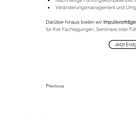
Nachhaltige Führungskompetenzen al
Veränderungsmanagement und Umga
Darüber hinaus bieten wir 
Impulsvorträge
für Ihre Fachtagungen, Seminare oder Füh
Jetzt Ers
Previous
Innovate what matters
- Sharkbite Innovation ist eine
Nachhaltigkeits- und Innovationsberatung mit Sitz in