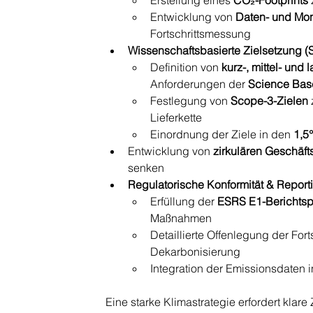
Erstellung eines 
CO₂-Footprints
Entwicklung von 
Daten- und Mon
Fortschrittsmessung
Wissenschaftsbasierte Zielsetzung (
Definition von 
kurz-, mittel- und
Anforderungen der 
Science Based
Festlegung von 
Scope-3-Zielen
Lieferkette
Einordnung der Ziele in den 
1,5
Entwicklung von 
zirkulären Geschäf
senken
Regulatorische Konformität & Repor
Erfüllung der 
ESRS E1-Berichtspf
Maßnahmen
Detaillierte Offenlegung der Fort
Dekarbonisierung
Integration der Emissionsdaten i
Eine starke Klimastrategie erfordert klare 