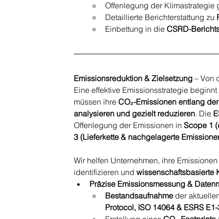
Offenlegung der Klimastrategie
Detaillierte Berichterstattung zu 
Einbettung in die 
CSRD-Berichts
Emissionsreduktion & Zielsetzung
 – Von
Eine effektive Emissionsstrategie beginn
müssen ihre 
CO₂-Emissionen entlang der
analysieren und gezielt reduzieren
. Die 
E
Offenlegung der Emissionen in 
Scope 1 (
3 (Lieferkette & nachgelagerte Emissione
Wir helfen Unternehmen, ihre Emissionen 
identifizieren und 
wissenschaftsbasierte 
Präzise Emissionsmessung & Date
Bestandsaufnahme
 der aktuelle
Protocol, ISO 14064 & ESRS E1-