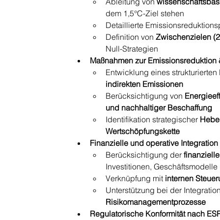
Ableitung von 
wissenschaftsbasi
dem 1,5°C-Ziel stehen
Detaillierte Emissionsreduktions
Definition von 
Zwischenzielen (2
Null-Strategien
Maßnahmen zur Emissionsreduktion &
Entwicklung eines strukturierte
indirekten Emissionen
Berücksichtigung von 
Energieeff
und nachhaltiger Beschaffung
Identifikation strategischer 
Hebel
Wertschöpfungskette
Finanzielle und operative Integration
Berücksichtigung der 
finanziel
Investitionen, Geschäftsmodell
Verknüpfung mit 
internen Steu
Unterstützung bei der Integration
Risikomanagementprozesse
Regulatorische Konformität nach ES