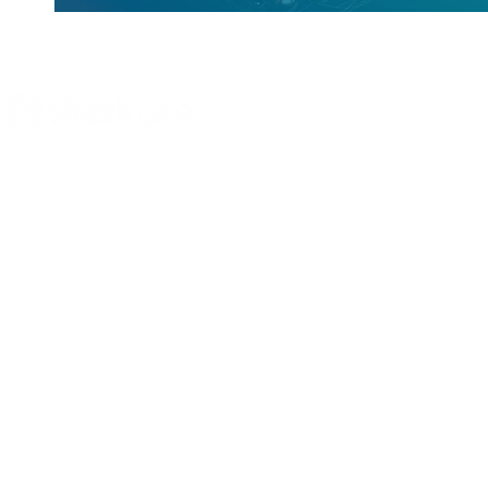
Innovate what matters
- Sharkbite Innovation is a
sustainability and innovation consultancy based in
Munich. We promote change from within by equipping
organizations with the right strategies and methods for
innovation and sustainability
and supporting them in their
transformation based on economic, social and
ecological goals.
Dive with us.