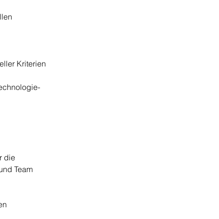
llen
ler Kriterien 
echnologie-
r die 
 und Team 
en