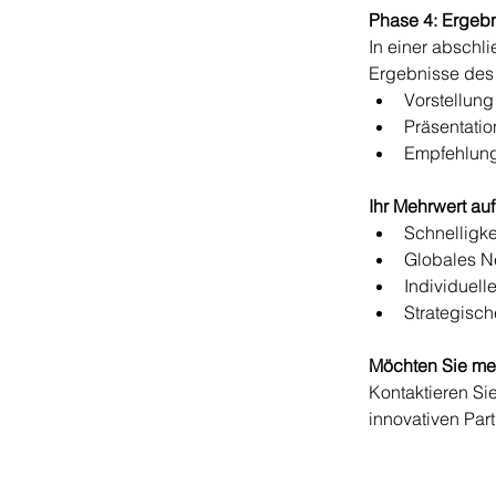
Phase 4: Ergebn
In einer abschl
Ergebnisse des
Vorstellung 
Präsentati
Empfehlung
Ihr Mehrwert auf
Schnelligke
Globales Ne
Individuell
Strategisch
Möchten Sie meh
Kontaktieren Si
innovativen Par