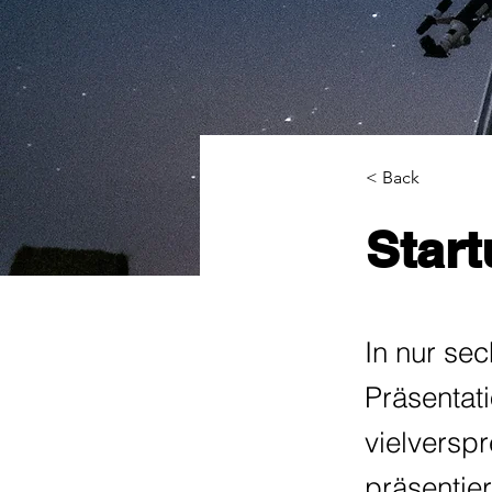
< Back
Star
In nur se
Präsentati
vielversp
präsentier