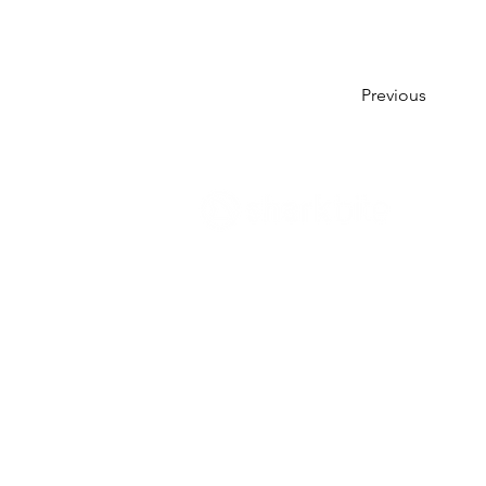
Previous
Innovate what matters
- Sharkbite Innov
sustainability and innovation consultan
Munich. We promote change from withi
organizations with the right strategies 
innovation and sustainability
and support
transformation based on economic, soc
ecological goals.