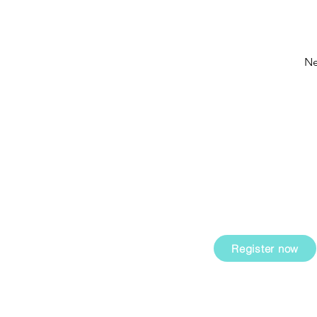
Ne
GET SHARK-NE
ation is a
Our quarterly newslet
cy based in
projects, provides sug
n by equipping
topics and keeps you u
and methods for
and employees.
ing them in their
ial and
Register now