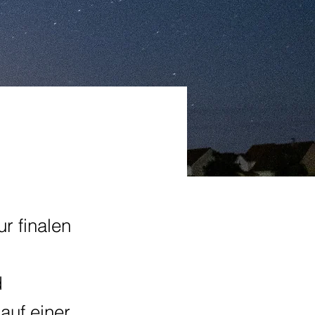
r finalen
d
auf einer