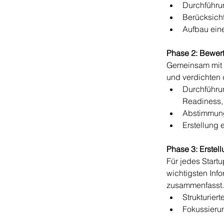
Durchführun
Berücksich
Aufbau eine
Phase 2: 
Bewert
Gemeinsam mit Ih
und verdichten d
Durchführu
Readiness,
Abstimmung
Erstellung 
Phase 3: Erstel
Für jedes Startu
wichtigsten Inf
zusammenfasst.
Strukturier
Fokussierun