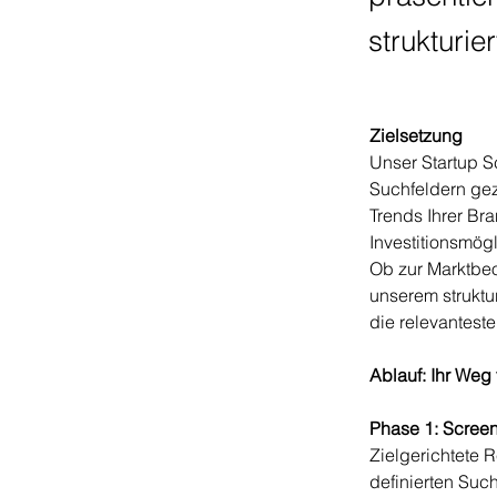
strukturier
Zielsetzung
Unser Startup Sc
Suchfeldern gezi
Trends Ihrer Br
Investitionsmögl
Ob zur Marktbeo
unserem struktur
die relevantest
Ablauf: Ihr Weg 
Phase 1:
Scree
Zielgerichtete 
definierten Such