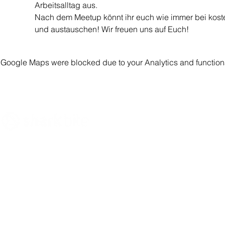
Arbeitsalltag aus.
Nach dem Meetup könnt ihr euch wie immer bei koste
und austauschen! Wir freuen uns auf Euch!
Google Maps were blocked due to your Analytics and functiona
Innovate what matters
- Sharkbite Innovation is a
sustainability and innovation consultancy based in
Munich. We promote change from within by equipping
organizations with the right strategies and methods for
innovation and sustainability
and supporting them in their
transformation based on economic, social and
ecological goals.