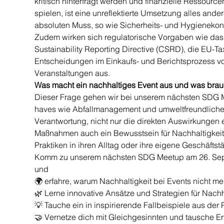
kritisch hinterfragt werden und finanzielle Ressourc
spielen, ist eine unreflektierte Umsetzung alles and
absoluten Muss, so wie Sicherheits- und Hygienekon
Zudem wirken sich regulatorische Vorgaben wie das L
Sustainability Reporting Directive (CSRD), die EU-T
Entscheidungen im Einkaufs- und Berichtsprozess vo
Veranstaltungen aus.
Was macht ein nachhaltiges Event aus und was brauc
Dieser Frage gehen wir bei unserem nächsten SDG M
haves wie Abfallmanagement und umweltfreundliche T
Verantwortung, nicht nur die direkten Auswirkungen 
Maßnahmen auch ein Bewusstsein für Nachhaltigkeit z
Praktiken in ihren Alltag oder ihre eigene Geschäftstät
Komm zu unserem nächsten SDG Meetup am 26. Septe
und
🌍 erfahre, warum Nachhaltigkeit bei Events nicht m
🌿 Lerne innovative Ansätze und Strategien für Nach
💡 Tauche ein in inspirierende Fallbeispiele aus der P
🤝 Vernetze dich mit Gleichgesinnten und tausche 