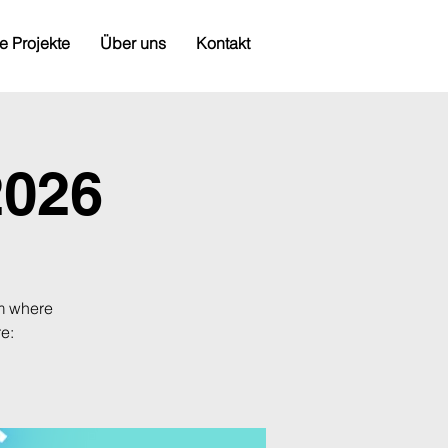
e Projekte
Über uns
Kontakt
2026
um where
e: