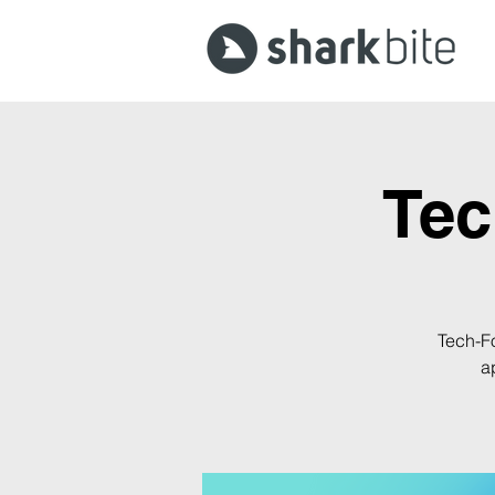
Tec
Tech-Fo
a