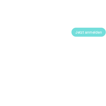
g mit Sitz in
Neuigkeiten aus unser
nnen heraus,
aktuellen Nachhaltigke
gen Strategien
Veranstaltungen, Publ
Laufenden.
rer
sozialer und
Jetzt anmelden
Expertise
Nachhaltigkeit
Innovation
Transformationsberatu
begleitung