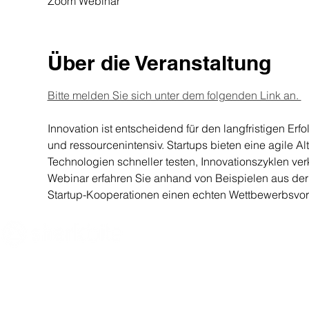
Zoom Webinar
Über die Veranstaltung
Bitte melden Sie sich unter dem folgenden Link an. 
Innovation ist entscheidend für den langfristigen Erf
und ressourcenintensiv. Startups bieten eine agile A
Technologien schneller testen, Innovationszyklen ver
Webinar erfahren Sie anhand von Beispielen aus der Pr
Startup-Kooperationen einen echten Wettbewerbsvor
Innovate what matters
- Sharkbite Innovation ist eine
Nachhaltigkeits- und Innovationsberatung mit Sitz in
München. Wir fördern den Wandel von innen heraus,
indem wir Organisationen mit den richtigen Strategien