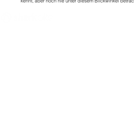
kennt, aber noch nie unter diesem Blickwinkel betrach
Innovate what matters
- Sharkbite Innovation ist eine
Nachhaltigkeits- und Innovationsberatung mit Sitz in
München. Wir fördern den Wandel von innen heraus,
indem wir Organisationen mit den richtigen Strategien
und Methoden für Innovation und
Nachhaltigkeit
ausstatten und sie bei ihrer
Transformation anhand wirtschaftlicher, sozialer und
ökologischer Ziele unterstützen.
Dive with us.
Sharkbite Innovation GmbH