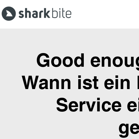
Good enoug
Wann ist ein 
Service e
g