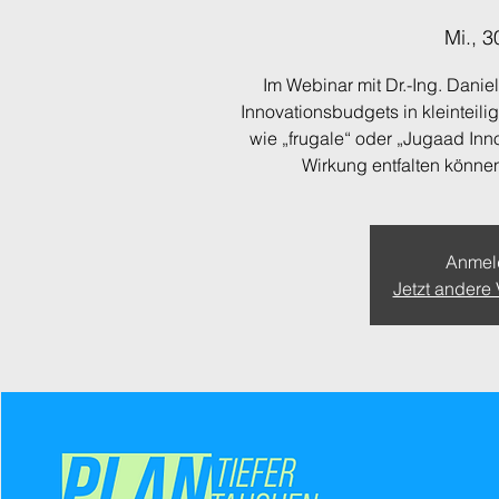
Mi., 30
Im Webinar mit Dr.-Ing. Danie
Innovationsbudgets in kleinteil
wie „frugale“ oder „Jugaad Inno
Wirkung entfalten könne
Anmel
Jetzt andere